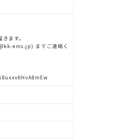
届きます。
k-ems.jp) までご連絡く
jtS8uxxv6HvA8mEw