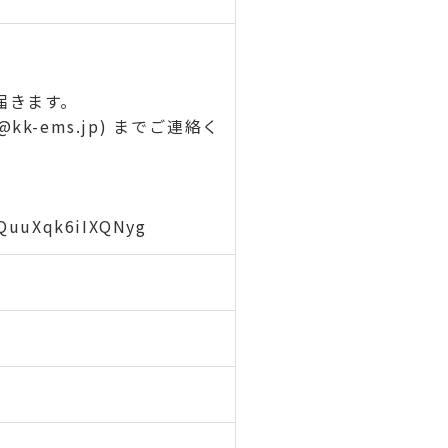
届きます。
k-ems.jp) までご連絡く
0QuuXqk6iIXQNyg