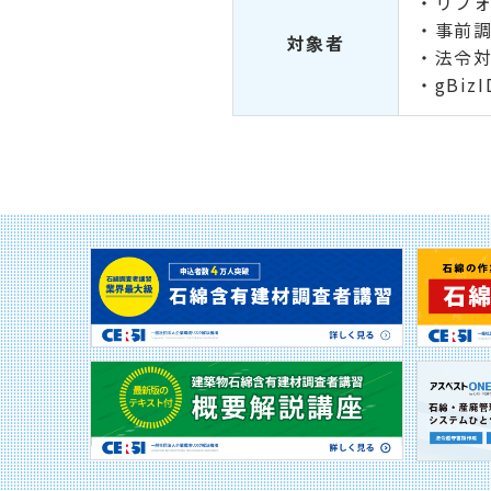
・リフ
・事前
対象者
・法令
・gBi