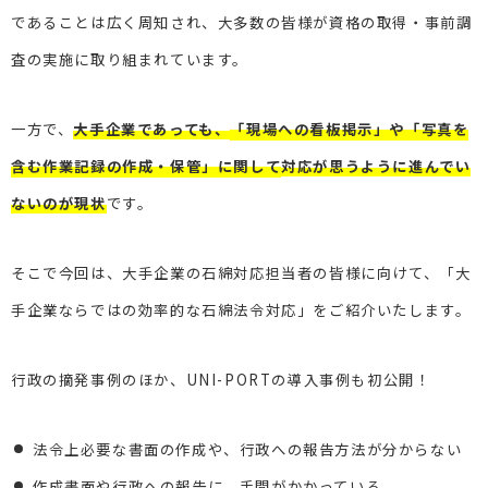
であることは広く周知され、
大多数の皆様が資格の取得・事前調
査の実施に取り組まれています。
一方で、
大手企業であっても、
「現場への看板掲示」や「写真を
含む作業記録の作成・保管」に関して
対応が思うように進んでい
ないのが現状
です。
そこで今回は、大手企業の石綿対応担当者の皆様に向けて、
「大
手企業ならではの効率的な石綿法令対応」をご紹介いたします。
行政の摘発事例のほか、UNI-PORTの導入事例も初公開！
法令上必要な書面の作成や、行政への報告方法が分からない
作成書面や行政への報告に、手間がかかっている