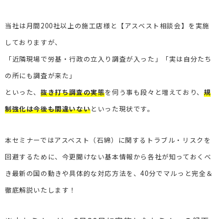
当社は月間200社以上の施工店様と【アスベスト相談会】を実施
しておりますが、
「近隣現場で労基・行政の立入り調査が入った」「実は自分たち
の所にも調査が来た」
といった、
抜き打ち調査の実態
を伺う事も段々と増えており、
規
制強化は今後も間違いない
といった現状です。
本セミナーではアスベスト（石綿）に関するトラブル・リスクを
回避するために、
今更聞けない基本情報から各社が知っておくべ
き最新の国の動きや具体的な対応方法を、
40分でマルっと完全＆
徹底解説いたします！