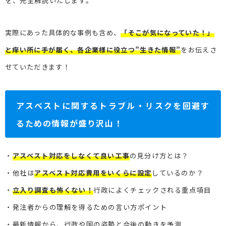
を、完全解説いたします。
実際にあった具体的な事例も含め、
「そこが気になっていた！」
と痒い所に手が届く、各企業様に役立つ”生きた情報”
をお伝えさ
せていただきます！
アスベストに関するトラブル・リスクを回避す
るための情報が盛り沢山！
・
アスベスト対応をしなくて良い工事
の見分け方とは？
・他社は
アスベスト対応費用をいくらに設定
しているのか？
・
立入り調査も怖くない！
行政によくチェックされる重点項目
・発注者からの理解を得るための言い方ポイント
・最新情報から、行政や国の姿勢と今後の動きを予測