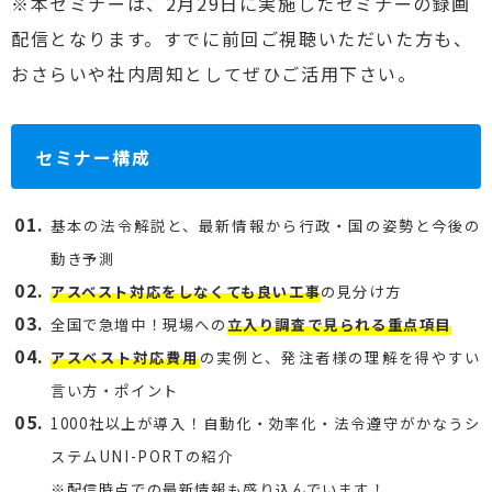
※本セミナーは、2月29日に実施したセミナーの録画
配信となります。すでに前回ご視聴いただいた方も、
おさらいや社内周知としてぜひご活用下さい。
セミナー構成
基本の法令解説と、最新情報から行政・国の姿勢と今後の
動き予測
アスベスト対応をしなくても良い工事
の見分け方
全国で急増中！現場への
立入り調査で見られる重点項目
アスベスト対応費用
の実例と、発注者様の理解を得やすい
言い方・ポイント
1000社以上が導入！自動化・効率化・法令遵守がかなうシ
ステムUNI-PORTの紹介
※配信時点での最新情報も盛り込んでいます！