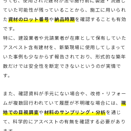
っても、使用された建材が法令施行前に製造・流通し
ていた可能性が残っていることから、施工に用いられ
た
資材のロット番号
や
納品時期
を確認することも有効
です。
特に、建設業者や元請業者が在庫として保有していた
アスベスト含有建材を、新築現場に使用してしまって
いた事例も少なからず報告されており、形式的な築年
数だけでは安全性を断定できないというのが実情で
す。
また、確認資料が手元にない場合や、改修・リフォー
ムが複数回行われていて履歴が不明確な場合には、
現
地での目視調査
や
材料のサンプリング・分析
を通じ
て、科学的にアスベストの有無を確認する必要があり
ます。