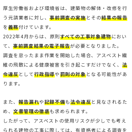
厚生労働省および環境省は、建築物の解体・改修を行
う元請業者に対し、
事前調査の実施
とその
結果の報告
を
義務
付けています。
2022年4月からは、原則
すべての工事対象建物
におい
て、
事前調査結果の電子報告
が必要となりました。
調査を怠ったまま作業を開始した場合、アスベスト繊
維の飛散による健康被害を引き起こすだけでなく、
法
令違反
として
行政指導
や
罰則の対象
となる可能性があ
ります。
また、
報告漏れ
や
記録不備
も
法令違反
と見なされるた
め、
文書管理の徹底
も求められます。
したがって、アスベストの使用リスクが少しでも考え
られる建物の工事に際しては、有資格者による調査を