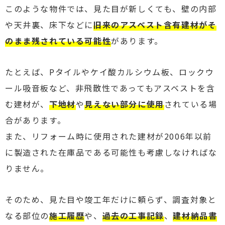
このような物件では、見た目が新しくても、壁の内部
や天井裏、床下などに
旧来のアスベスト含有建材がそ
のまま残されている可能性
があります。
たとえば、Pタイルやケイ酸カルシウム板、ロックウ
ール吸音板など、非飛散性であってもアスベストを含
む建材が、
下地材
や
見えない部分に使用
されている場
合があります。
また、リフォーム時に使用された建材が2006年以前
に製造された在庫品である可能性も考慮しなければな
りません。
そのため、見た目や竣工年だけに頼らず、調査対象と
なる部位の
施工履歴
や、
過去の工事記録
、
建材納品書