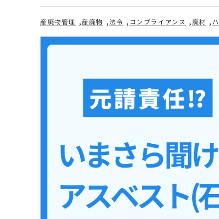
産廃物管理
産廃物
法令
コンプライアンス
廃材