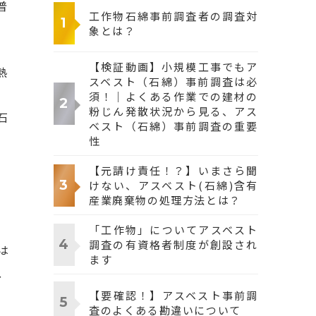
普
工作物石綿事前調査者の調査対
象とは？
【検証動画】小規模工事でもア
熱
スベスト（石綿）事前調査は必
須！｜よくある作業での建材の
粉じん発散状況から見る、アス
石
ベスト（石綿）事前調査の重要
性
【元請け責任！？】いまさら聞
けない、アスベスト(石綿)含有
産業廃棄物の処理方法とは？
「工作物」についてアスベスト
調査の有資格者制度が創設され
は
ます
、
【要確認！】アスベスト事前調
査のよくある勘違いについて