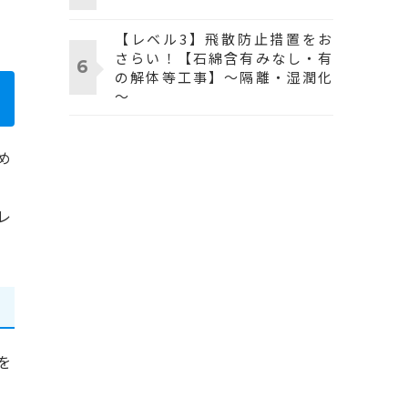
【レベル3】飛散防止措置をお
さらい！【石綿含有みなし・有
の解体等工事】～隔離・湿潤化
～
め
レ
を