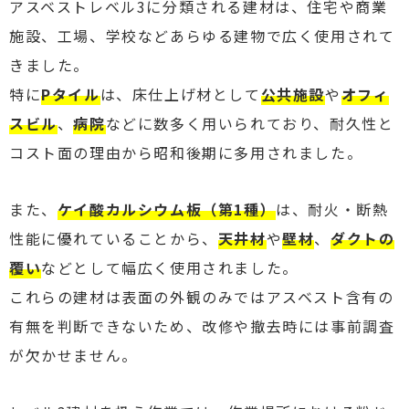
アスベストレベル3に分類される建材は、住宅や商業
施設、工場、学校などあらゆる建物で広く使用されて
きました。
特に
Pタイル
は、床仕上げ材として
公共施設
や
オフィ
スビル
、
病院
などに数多く用いられており、耐久性と
コスト面の理由から昭和後期に多用されました。
また、
ケイ酸カルシウム板（第1種）
は、耐火・断熱
性能に優れていることから、
天井材
や
壁材
、
ダクトの
覆い
などとして幅広く使用されました。
これらの建材は表面の外観のみではアスベスト含有の
有無を判断できないため、改修や撤去時には事前調査
が欠かせません。