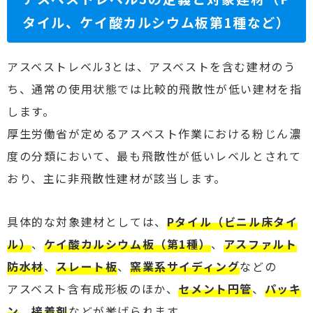
タイル、ケイ酸カルシウム板第1種など）
アスベストレベル3とは、アスベストを含む建材のう
ち、通常の使用状態では比較的飛散性が低い建材を指
します。
厚生労働省が定めるアスベスト作業における粉じん濃
度の分類において、最も飛散性が低いレベルとされて
おり、主に非飛散性建材が該当します。
具体的な対象建材としては、
Pタイル（ビニル床タイ
ル）
、
ケイ酸カルシウム板（第1種）
、
アスファルト
防水材
、
スレート板
、
窯業系サイディング
などの
アスベスト含有成形板のほか、
セメント円管
、
パッキ
ン
、
接着剤
などが挙げられます。