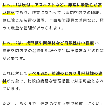
レベル1は吹付けアスベストなど、非常に飛散性が高
い建材
であり、作業にあたっては密閉空間での隔離、
負圧除じん装置の設置、全面形防護具の着用など、極
めて厳重な管理が求められます。
レベル2は、成形板や断熱材など飛散性は中程度
で、
隔離空間内での湿潤化処理や簡易陰圧措置などの対策
が必要です。
これに対して
レベル3は、前述のとおり非飛散性の建
材
が対象で、比較的簡易な管理措置で対応可能とされ
ています。
ただし、あくまで「通常の使用状態で飛散しにくい」