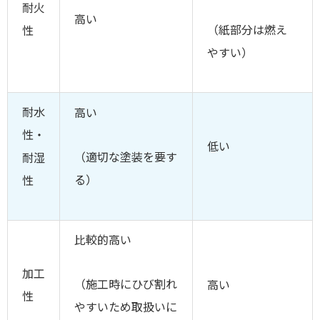
耐火
高い
（紙部分は燃え
性
やすい）
耐水
高い
性・
低い
（適切な塗装を要す
耐湿
る）
性
比較的高い
加工
（施工時にひび割れ
高い
性
やすいため取扱いに