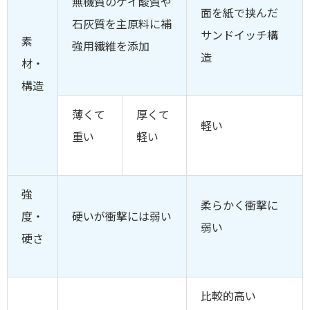
無機質のケイ酸質や
面を紙で挟んだ
石灰質を主原料に補
サンドイッチ構
素
強用繊維を添加
造
材・
構造
薄くて
厚くて
軽い
重い
軽い
強
柔らかく衝撃に
度・
硬いが衝撃には弱い
弱い
硬さ
比較的高い