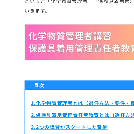
といった「化学物質管理者」「
保護具着用管
いきます。
目次
1.化学物質管理者とは（選任方法・要件・
2.保護具着用管理責任者教育とは（選任方
3.2つの講習がスタートした背景