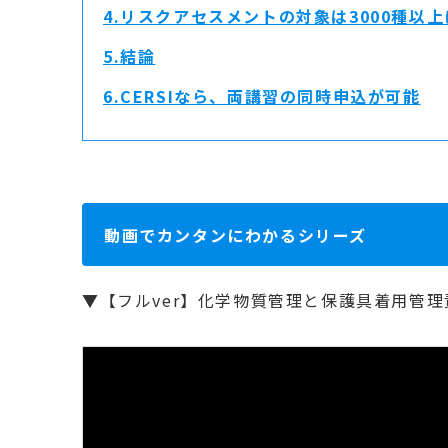
4.リスクアセスメントの対象は3000種以
5.結論
6.CERSIなら、両講習の同時申込が可能
動画でカンタンにわかるシリーズ
▼【フルver】化学物質管理と保護具着用管