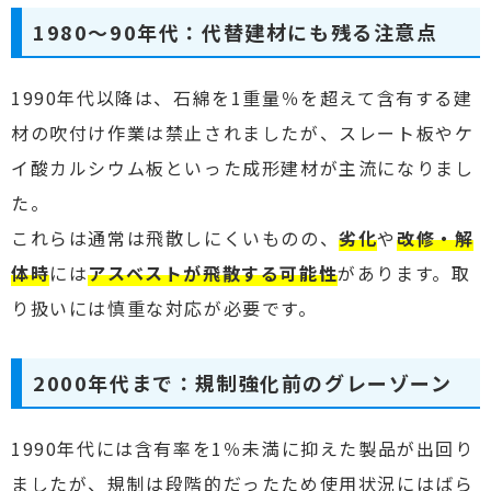
1980〜90年代：代替建材にも残る注意点
1990年代以降は、石綿を1重量％を超えて含有する建
材の吹付け作業は禁止されましたが、スレート板やケ
イ酸カルシウム板といった成形建材が主流になりまし
た。
これらは通常は飛散しにくいものの、
劣化
や
改修・解
体時
には
アスベストが飛散する可能性
があります。取
り扱いには慎重な対応が必要です。
2000年代まで：規制強化前のグレーゾーン
1990年代には含有率を1％未満に抑えた製品が出回り
ましたが、規制は段階的だったため使用状況にはばら