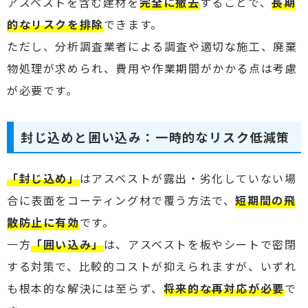
アスベストを含む建材を
完全に撤去
することで、
長期
的なリスクを排除
できます。
ただし、分析調査業者による調査や適切な施工、廃棄
物処理が求められ、費用や作業期間がかかる点は考慮
が必要です。
封じ込めと囲い込み：一時的なリスク低減策
「封じ込め」
はアスベストが露出・劣化していない場
合に表面をコーティング材で覆う方法で、
短期間の飛
散防止に有効
です。
一方
「囲い込み」
は、アスベストを板やシートで密閉
する対策で、比較的コストが抑えられますが、いずれ
も根本的な解決には至らず、
将来的な再対応が必要
で