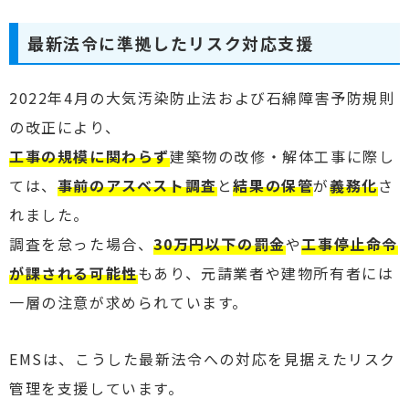
最新法令に準拠したリスク対応支援
2022年4月の大気汚染防止法および石綿障害予防規則
の改正により、
工事の規模に関わらず
建築物の改修・解体工事に際し
ては、
事前のアスベスト調査
と
結果の保管
が
義務化
さ
れました。
調査を怠った場合、
30万円以下の罰金
や
工事停止命令
が課される可能性
もあり、元請業者や建物所有者には
一層の注意が求められています。
EMSは、こうした最新法令への対応を見据えたリスク
管理を支援しています。