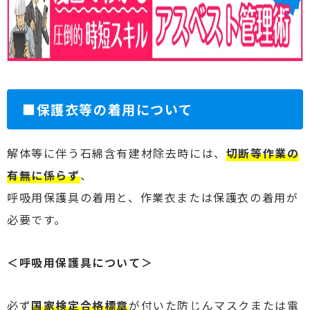
■保護衣等の着用について
解体等に伴う石綿含有建材除去時には、
切断等作業の
有無に係らず
、
呼吸用保護具の着用と、作業衣または保護衣の着用が
必要です。
＜呼吸用保護具について＞
必ず
国家検定合格標章
が付いた防じんマスクまたは電