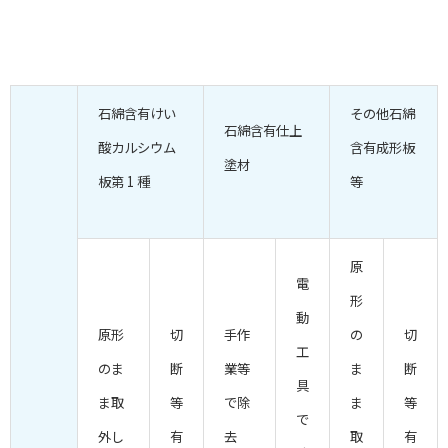
石綿含有けい
その他石綿
石綿含有仕上
酸カルシウム
含有成形板
塗材
板第 1 種
等
原
電
形
動
原形
切
手作
の
切
工
のま
断
業等
ま
断
具
ま取
等
で除
ま
等
で
外し
有
去
取
有