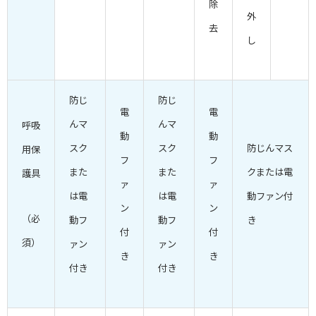
除
外
去
し
防じ
防じ
電
電
んマ
んマ
呼吸
動
動
スク
スク
防じんマス
用保
フ
フ
また
また
クまたは電
護具
ァ
ァ
は電
は電
動ファン付
ン
ン
（必
動フ
動フ
き
付
付
須）
ァン
ァン
き
き
付き
付き