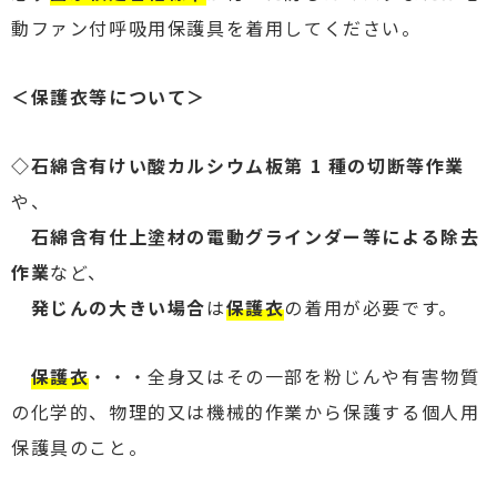
動ファン付呼吸用保護具を着用してください。
＜保護衣等について＞
◇石綿含有けい酸カルシウム板第 1 種の切断等作業
や、
石綿含有仕上塗材の電動グラインダー等による除去
作業
など、
発じんの大きい場合
は
保護衣
の着用が必要です。
保護衣
・・・全身又はその一部を粉じんや有害物質
の化学的、物理的又は機械的作業から保護する個人用
保護具のこと。