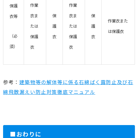
作業
作業
保護
衣ま
保
衣ま
保
衣等
作業衣また
たは
護
たは
護
は保護衣
（必
保護
衣
保護
衣
須）
衣
衣
参考：
建築物等の解体等に係る石綿ばく露防止及び石
綿飛散漏えい防止対策徹底マニュアル
■おわりに