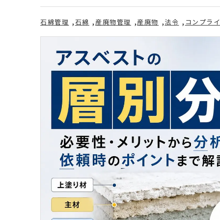
石綿管理
石綿
産廃物管理
産廃物
法令
コンプラ