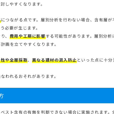
検討しやすくなります。
化
につながる点です。層別分析を行わない場合、含有層が
扱う必要が生じます。
なり、
費用や工期に影響
する可能性があります。層別分析
事計画を立てやすくなります。
表性や全層採取
、
異なる建材の混入防止
といった点に十分
損なわれるおそれがあります。
方
スベスト含有の有無を判断できない場合に実施されます。