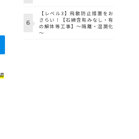
【レベル3】飛散防止措置をお
さらい！【石綿含有みなし・有
の解体等工事】～隔離・湿潤化
～
切
。