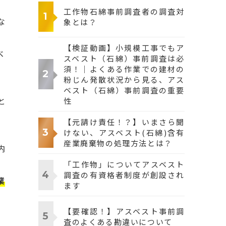
工作物石綿事前調査者の調査対
な
象とは？
【検証動画】小規模工事でもア
べ
スベスト（石綿）事前調査は必
須！｜よくある作業での建材の
粉じん発散状況から見る、アス
ベスト（石綿）事前調査の重要
と
性
【元請け責任！？】いまさら聞
けない、アスベスト(石綿)含有
産業廃棄物の処理方法とは？
内
「工作物」についてアスベスト
調査の有資格者制度が創設され
業
ます
【要確認！】アスベスト事前調
査のよくある勘違いについて