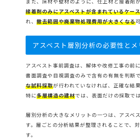
また、床材や壁材のように、仕上材と接着剤
接着剤のみにアスベストが含まれているケー
れ、
撤去範囲や廃棄物処理費用が大きくなる
アスベスト層別分析の必要性とメ
アスベスト事前調査は、解体や改修工事の前
書面調査や目視調査のみで含有の有無を判断
な試料採取
が行われていなければ、正確な結
特に
多層構造の建材
では、表面だけの採取で
層別分析の大きなメリットの一つは、アスベ
す。層ごとの分析結果が整理されることで、
す。