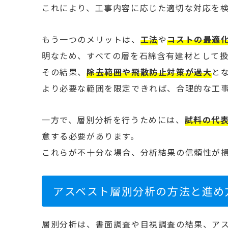
これにより、工事内容に応じた適切な対応を
もう一つのメリットは、
工法
や
コストの最適
明なため、すべての層を石綿含有建材として
その結果、
除去範囲や飛散防止対策が過大
と
より必要な範囲を限定できれば、合理的な工
一方で、層別分析を行うためには、
試料の代
意する必要があります。
これらが不十分な場合、分析結果の信頼性が
アスベスト層別分析の方法と進め
層別分析は、書面調査や目視調査の結果、ア