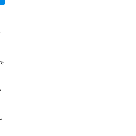
棄
で
登
ミ