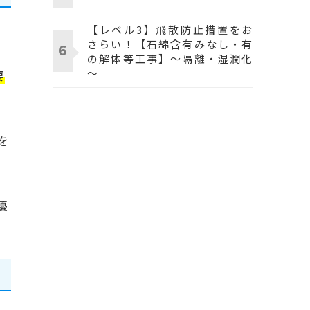
【レベル3】飛散防止措置をお
さらい！【石綿含有みなし・有
の解体等工事】～隔離・湿潤化
～
要
を
優