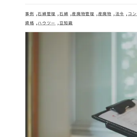
事例
石綿管理
石綿
産廃物管理
産廃物
法令
コン
資格
ハウツー
豆知識