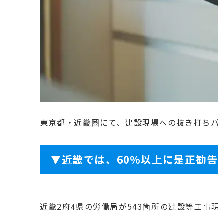
東京都・近畿圏にて、建設現場への抜き打ち
▼近畿では、60%以上に是正勧
近畿2府4県の労働局が543箇所の建設等工事現