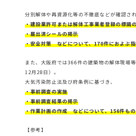
分別解体や再資源化等の不徹底などが確認さ
・建設業許可または解体工事業者登録の標識
・届出済シールの掲示
・安全対策 などについて、170件におよぶ
また、大阪府では366件の
建築物の解体現場等
12月28日）。
大気汚染防止法及び府条例に基づき、
・事前調査の実施
・事前調査結果の掲示
・作業計画の作成 などについて、156件も
【参考】