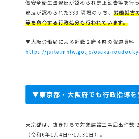
働安全衛生法違反が認められ是正勧告等を行っ
違反が認められた333 現場のうち、
労働災害
等を命令する行政処分も行われています。
▼大阪労働局による近畿２府４県の報道資料
https://jsite.mhlw.go.jp/osaka-roudouk
▼東京都・大阪府でも行政指導を
東京都は、抜き打ちで
対象建設工事届出件数 2
（
令和6年1月4日～1月31日
）。