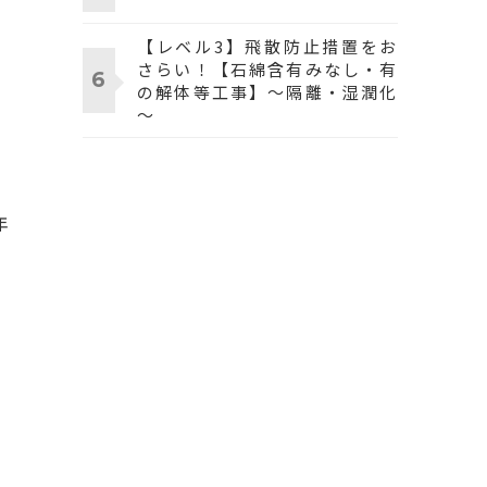
【レベル3】飛散防止措置をお
さらい！【石綿含有みなし・有
の解体等工事】～隔離・湿潤化
～
年