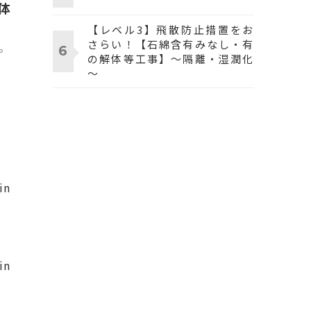
体
【レベル3】飛散防止措置をお
さらい！【石綿含有みなし・有
。
の解体等工事】～隔離・湿潤化
～
n
in