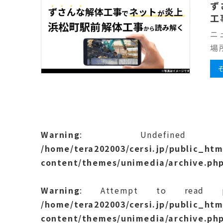
ず
工
ニ
場
Warning
: Undefined v
/home/tera202003/cersi.jp/public_html
content/themes/unimedia/archive.ph
Warning
: Attempt to read pr
/home/tera202003/cersi.jp/public_html
content/themes/unimedia/archive.ph