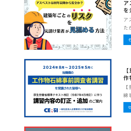
ア
を
ア
た
【
作
【
綿