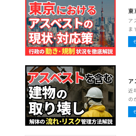
東
ア
ま
ア
近
の